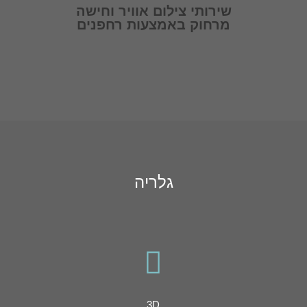
שירותי צילום אוויר וחישה
מרחוק
באמצעות רחפנים
גלריה

3D