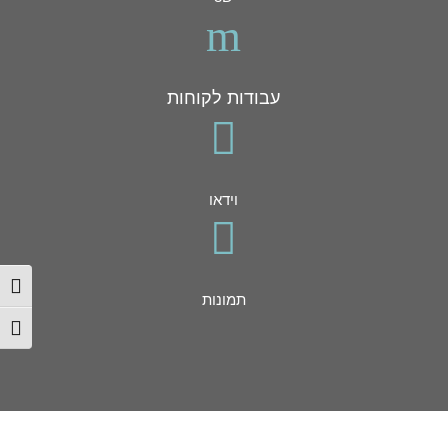
m
עבודות לקוחות

וידאו

הפעל/
תמונות
מתג ג