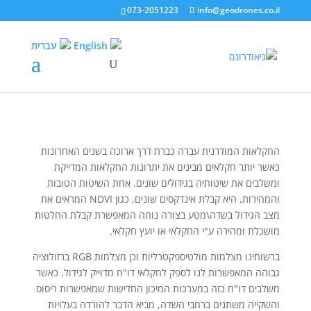
073-2051223
info@geodrones.co.il
English
עברית
החקלאות המודרנית עברה כברת דרך ארוכה בשנים האחרונות
כאשר יותר חקלאים מבינים את יתרונות החקלאות המדייקת
ומשלבים את שיטותיה בגידולים שונים. אחת השיטות הטובות
והמהירות, היא קבלת אינדקסים שונים, כגון NDVI המראים את
מצב הגידול בשדה\מטע בצורה נוחה המאפשרת קבלת החלטות
מושכלת ומהירה ע"י החקלאי או יועץ חקלאי.
ברשותינו מצלמות מולטיספקטרליות וכן מצלמות RGB ברזולוציה
גבוהה המאפשרות לנו לספק לחקלאי דו"ח מדוייק לגידול. כאשר
משלבים דו"ח כזה במערכות המיכון החדישות שמאפשרות ריסוס
והשקייה משתנים ברחבי השדה, מביא הדבר להורדה בעלויות