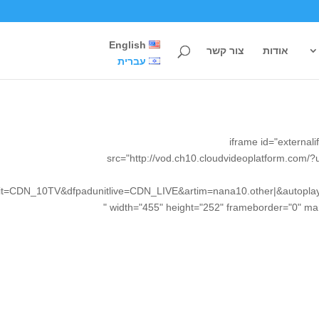
English
אודות
צור קשר
עברית
<iframe id="externa
src="http://vod.ch10.cloudvideoplatform.co
=CDN_10TV&dfpadunitlive=CDN_LIVE&artim=nana10.other|&autoplay
" width="455" height="252" frameborder="0" ma