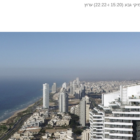
צילומי אויר שלנו בפרק 6 של הסדרה 'נפלת חזק' של מיקי גבע (15:20 ו-22:22) ערוץ