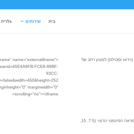
בית
שירותים
גלריה
וידאו וסטילס) למגוון רחב של
liframe" name="externaliframe"
m/?userid=45E4A9FB-FCE8-88BF-
93CC-
=false&width=450&height=252
rginheight="0" marginwidth="0"
scrolling="no"></iframe>
ברשותנו מבחר רב של עדשות המאפשר את השגת המראה הסינמטי הרצוי (7.5, 15,