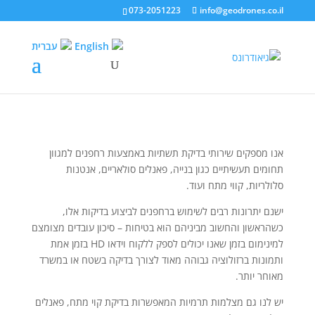
073-2051223
info@geodrones.co.il
English
עברית
אנו מספקים שירותי בדיקת תשתיות באמצעות רחפנים למגוון
תחומים תעשיתיים כגון בנייה, פאנלים סולאריים, אנטנות
סלולריות, קווי מתח ועוד.
ישנם יתרונות רבים לשימוש ברחפנים לביצוע בדיקות אלו,
כשהראשון והחשוב מביניהם הוא בטיחות – סיכון עובדים מצומצם
למינימום בזמן שאנו יכולים לספק ללקוח וידאו HD בזמן אמת
ותמונות ברזולוציה גבוהה מאוד לצורך בדיקה בשטח או במשרד
מאוחר יותר.
יש לנו גם מצלמות תרמיות המאפשרות בדיקת קוי מתח, פאנלים