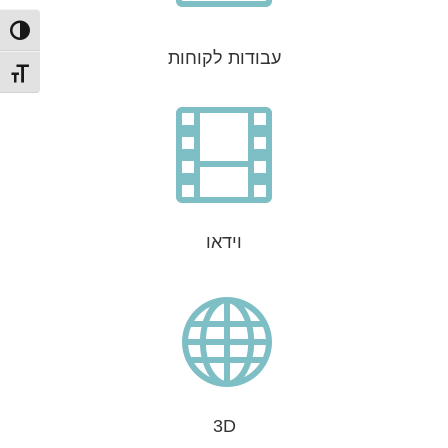
הפעל/כ
עבודות לקוחות
מתג גו

וידאו

3D